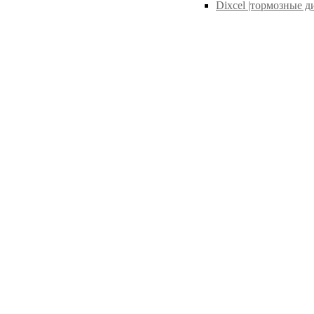
Dixcel |тормозные д