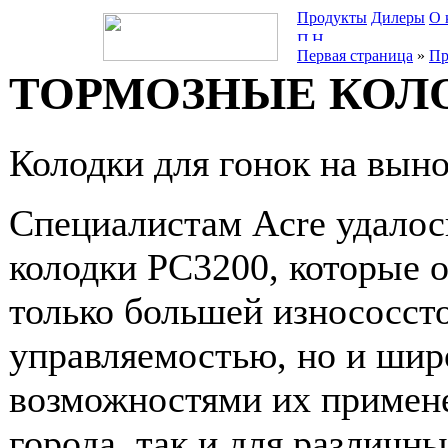
Продукты
Дилеры
О 
Первая страница
»
Пр
ТОРМОЗНЫЕ КОЛО
Колодки для гонок на выно
Специалистам Acre удалос
колодки PC3200, которые 
только большей износосст
управляемостью, но и ши
возможностями их примене
города, так и для различн