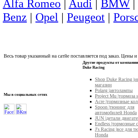
Alfa Romeo
|
Audi
|
BMW
Benz
|
Opel
|
Peugeot
|
Pors
Весь товар указанный на сатйе поставляется под заказ. Цены 
Другие продукты от компании
Duke Racing
Shop Duke Racing |и
магазин
Polarg |автолампы
Мы в социальных сетях
Project Mu |тормоза 
Acre |тормозные ко
Spoon |тюнинг для
автомобилей Honda
JUN |детали двигат
Endless |тормозные
J's Racing |все для 
Honda